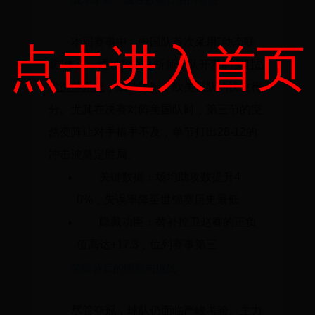
本届赛事中，中国队首次采用"动态联
点击进入首页
防"体系，通过数据分析师团队开发的
实时战
术调整系统
，成功限制了欧美强队的快攻得
分。尤其在决赛对阵美国队时，第三节的突
然变阵让对手措手不及，单节打出28-12的
冲击波奠定胜局。
关键数据：
场均助攻数提升4
0%，失误率降至世锦赛历史最低
隐藏功臣：
替补控卫赵睿的正负
值高达+17.3，位列赛事第三
荣耀背后的阴影与挑战
尽管夺冠，球队仍面临严峻考验。主力