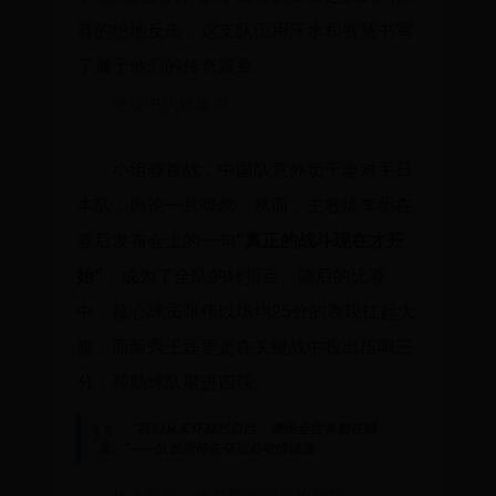
赛的绝地反击，这支队伍用汗水和智慧书写
了属于他们的传奇篇章。
绝境中的爆发力
小组赛首战，中国队意外负于老对手日
本队，舆论一片哗然。然而，主教练李明在
赛后发布会上的一句
"真正的战斗现在才开
始"
，成为了全队的转折点。随后的比赛
中，核心球员张伟以场均25分的表现扛起大
旗，而新秀王磊更是在关键战中投出压哨三
分，帮助球队挺进四强。
"我们从未怀疑过自己，哪怕全世界都在唱
衰。"——队长周琦在夺冠后动情说道
战术革新：藏在数据背后的智慧