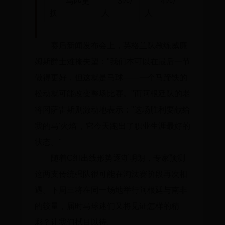
马匹更
3匹/
4匹/
换
人
人
赛后新闻发布会上，英格兰队教练威廉
姆斯爵士难掩失望："我们本可以在最后一节
做得更好，但这就是马球——一个马蹄铁的
松动就可能改变整场比赛。"而阿根廷队的老
将冈萨雷斯则激动地表示："这场胜利要献给
我的马'火焰'，它今天跑出了职业生涯最好的
状态。"
随着C组出线形势逐渐明朗，专家预测
这两支传统强队很可能在淘汰赛阶段再次相
遇。下周三将在同一场地举行阿根廷与南非
的较量，届时马球迷们又将见证怎样的精
彩？让我们拭目以待。