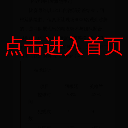
的误判引发激烈争论
比赛最终以12:11的微弱分差结束，阿
根廷队险胜。但真正让现场8000名观众沸腾
的，是两队展现出的精湛骑术与团队配合。
点击进入首页
阿根廷队的"taco"短传配合与英格兰队的"bu
mp and run"战术形成鲜明对比，完美诠释了
南美与欧洲两种马球风格的碰撞。
技术统计
项目
阿根廷
英格兰
控球时
58%
42%
间
犯规次
7
9
数