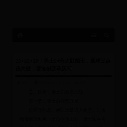
22+22+20！勇士24分大胜国王，赢球三点
是关键，穆迪创赛季新高
admin
2025-10-04 12:15:02
5408
二、比赛：勇士的复仇之战
第一节：勇士的强势开局
比赛开始后，两队迅速进入状态，进攻
端都表现出色，比分交替上升。勇士队在客