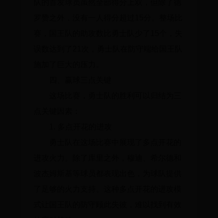
队的首发球员虽然全部得分上双，但除了德
罗赞之外，没有一人得分超过15分。整场比
赛，国王队的助攻数比勇士队少了15个，失
误数达到了21次，勇士队在防守端给国王队
施加了巨大的压力。
四、赢球三点关键
这场比赛，勇士队的胜利可以归结为三
点关键因素：
1. 多点开花的进攻
勇士队在这场比赛中展现了多点开花的
进攻火力。除了库里之外，穆迪、希尔德和
波杰姆斯基等球员都表现出色，为球队提供
了足够的火力支持。这种多点开花的进攻模
式让国王队的防守顾此失彼，难以找到有效