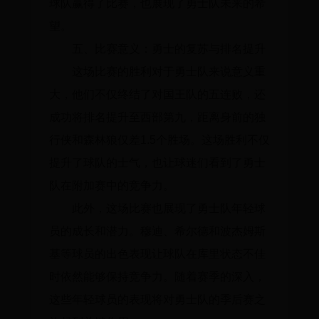
球队赢得了比赛，也展现了勇士队未来的希
望。
五、比赛意义：勇士的复苏与排名提升
这场比赛的胜利对于勇士队来说意义重
大，他们不仅终结了对国王队的五连败，还
成功将排名提升至西部第九，距离身前的独
行侠和森林狼仅差1.5个胜场。这场胜利不仅
提升了球队的士气，也让球迷们看到了勇士
队在附加赛中的竞争力。
此外，这场比赛也展现了勇士队年轻球
员的成长和潜力。穆迪、希尔德和波杰姆斯
基等球员的出色表现让球队在库里状态不佳
时依然能够保持竞争力。随着赛季的深入，
这些年轻球员的表现将对勇士队的季后赛之