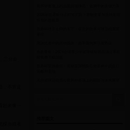
世界杯赛场上的法国后场球员：低调中的关键力量
2026年世界杯什么时候扩队？赛制变革与全球足球
格局的新篇章
世界杯球衣上印的名字：背后的故事与球员的荣耀
象征
滑冰比赛中的意外插曲：选手露内裤引发热议
热血青春！2024全球青少年篮球锦标赛高清比赛视
频免费下载指南
%，三分命
世界杯亚洲盘扣：揭秘亚洲球队在世界杯中的盘口
策略与表现
禾丹篮球运动员在世界杯赛场上的崛起与未来展望
结，不管是
请输入搜索内容
看起来像一
推荐图文
试探步或者