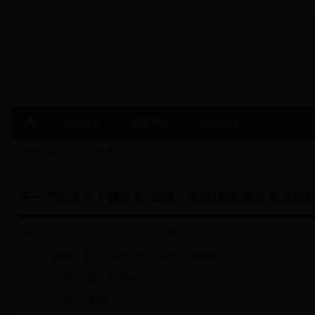
正品专区
限量周边
优惠活动
当前位置：
首页
>>
优惠活动
下一个兰多夫？德里克-奎因：攻传俱佳 拥有后卫运
admin
2025-08-12 06:06:42
8184
姓名：德里克-奎因（Derik Queen）
出生日期：2004年12月27日
位置：中锋