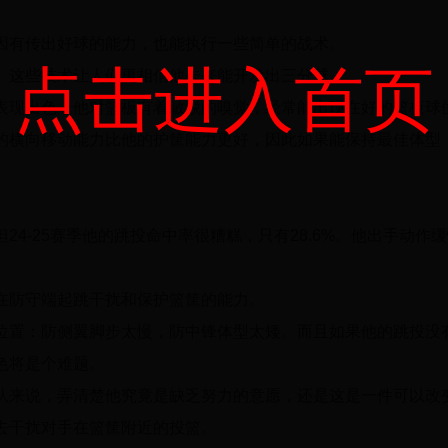
因有传出好球的能力，也能执行一些简单的战术。
点击进入首页
。这些技术让人们更相信他未来能开发出三分球。
表现出色，他对篮板有着敏锐的嗅觉，经常能出现在好的篮板球
的横向移动能力比他的护筐能力更好，因此如果能保持最佳体型
4-25赛季他的跳投命中率很糟糕，只有28.6%。他出手动作
在防守端起跳干扰和保护篮筐的能力。
位置：防侧翼脚步太慢，防中锋体型太矮。而且如果他的跳投没
色将是个难题。
队来说，弄清楚他究竟是缺乏努力的意愿，还是这是一件可以改
去干扰对手在篮筐附近的投篮。