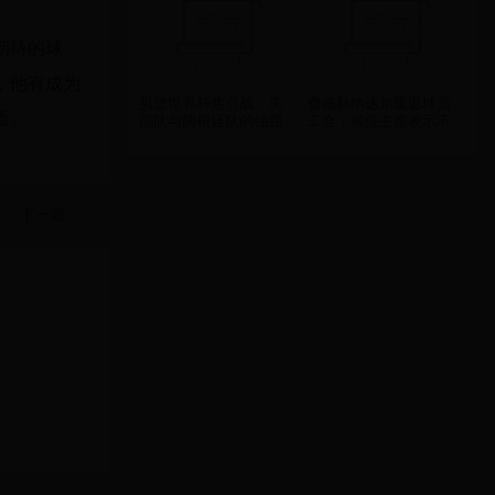
期待的球
，他有成为
男篮世界杯焦点战：美
费德勒纳达尔重返球员
质。
国队与阿根廷队的强强
工会，候任主席表示不
对决
能与德约的PTPA共存
下一篇