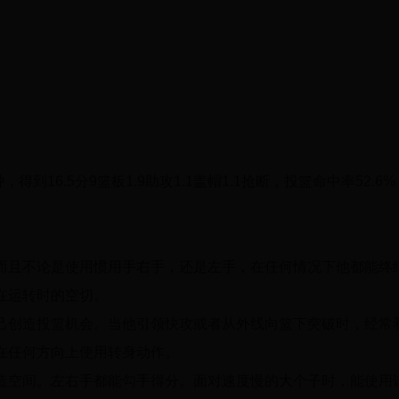
，得到16.5分9篮板1.9助攻1.1盖帽1.1抢断，投篮命中率52.6
而且不论是使用惯用手右手，还是左手，在任何情况下他都能终
在运转时的空切。
己创造投篮机会。当他引领快攻或者从外线向篮下突破时，经常
在任何方向上使用转身动作。
造空间。左右手都能勾手得分。面对速度慢的大个子时，能使用