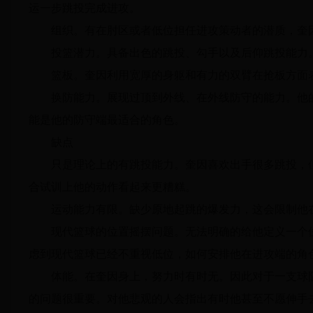
运一步跳投完成进攻。
组织。有在肘区或者低位担任进攻策动者的潜质，奎
投篮潜力。具备出色的跳投、勾手以及后仰跳投能力
篮板。奎因利用宽厚的身躯和有力的双臂在抢板方面
换防能力。展现过顶到外线、在外线防守的能力。他
能是他的防守端最适合的角色。
缺点
只是理论上的有跳投能力。奎因喜欢出手很多跳投，但2
合试训上他的动作看起来更糟糕。
运动能力有限。缺少原地起跳的爆发力，这会限制他
现代篮球的位置摇摆问题。无法明确的给他定义一个
虑到现代篮球已经不重视低位，如何安排他在进攻端的角
体能。在奎因身上，努力时有时无。因此对于一支球
的问题很重要。对他悲观的人会指出有时他甚至不愿伸手