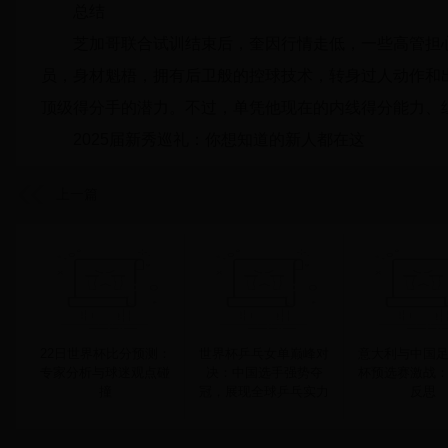
总结
芝加哥联合试训结束后，奎因行情走低，一些高管担
员，身材魁梧，拥有后卫般的控球技术，转身过人动作和
顶级得分手的潜力。不过，单凭他现在的内线得分能力、
2025届新秀巡礼：你想知道的新人都在这
上一篇
22日世界杯比分预测：
世界杯乒乓女单巅峰对
意大利与中国
专家分析与球迷观点碰
决：中国选手强势夺
杯预选赛激战
撞
冠，展现全球乒乓实力
反思