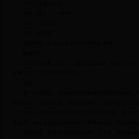
大学：马里兰大学
身高（裸足）：2米06
体重：112公斤
臂展：2米15
球员模板：扎克-兰多夫/考辛斯/纳兹-里德
数据统计：
2024-25赛季（大一），奎因出战36场，场均30.4分钟
中率20%，罚球命中率76.6%。
优势
篮下终结能力。奎因能从任何角度出色的完成终结。
面筐突破、罚球线突破、掩护后的顺下、还是球队进攻正
控球。运球时保持着球的低位置和紧密控制，能为自
名后卫。他还会运用高级控球技巧和节奏变化，而且喜欢
低位进攻。能使用运球撤步转身、上下步、转身来创