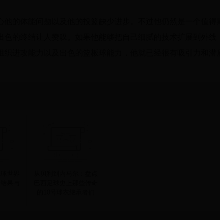
心他的体能问题以及他的投篮缺少进步。不过他仍然是一个值得
出色的终结让人赞叹。如果他能够把自己细腻的技术扩展到外线
组织进攻能力以及出色的篮板球能力，他就已经很有吸引力和潜
足球世界
从贝利到内马尔：盘点
：结果与
巴西足球史上那些传奇
的10号球衣继承者们