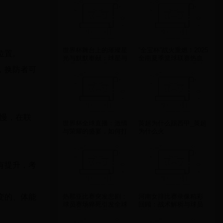
世界杯舞台上的璀璨星
“全宝杯”战火重燃！2025
位置。
光与默默奉献：球星与
全南夏季篮球联赛热血
普通球员的双重奏
开战，13支劲旅引爆盛
，换防者可
夏激情！
缓慢，在联
世界杯全球直播：激情
英超为什么踢西甲_英超
与荣耀的盛宴，如何打
为什么火
破时空界限点燃全球球
迷热情
有提升，考
变的、体能
热那亚比赛突发悲剧：
河南女排比赛录像精彩
球员赛场猝死引发全球
回顾：战术解析与球员
足坛震惊与反思
高光时刻全记录