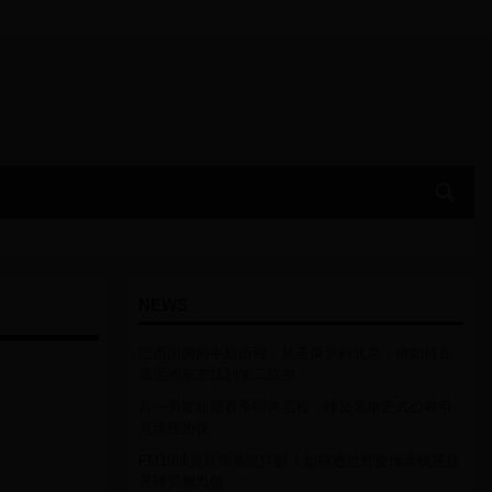
NEWS
巴西国脚的中超历程：从圣保罗到北京，他如何在
遥远的东方找到第二故乡
八一男篮崭新赛季即将启程，球员名单正式公布引
发球迷热议
FM19球员拜师系统详解：如何通过师徒传承快速提
升球员能力值