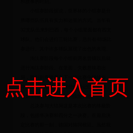
和故事的时刻。
小组赛阶段据说，世界杯的小组赛是分
辨哪些队伍具有实力和远景的方式。当年有
32支队伍来到巴西，每个小组里面都有四支
球队。他们会进行三轮比赛，总共有48场比
赛进行。其中许多球队展现了出色的表现。
淘汰赛阶段每个小组前两名晋级以后就
进行淘汰赛阶段。在里面，失败意味着出
局，胜利则意味着在下一轮比赛中继续奋
点击进入首页
斗。这一阶段看到了那些值得记忆的瞬间，
例如美国队对比利时队的惊险大战。
总决赛与大结局这是本次比赛的终极阶
段，包括半决赛和四分之一决赛。在最后决
定比赛的那一刻，德国对阵阿根廷。虽然我