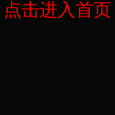
年队。然而，职业足球的道路并不平坦。许
点击进入首页
青山在青年队中一度因为身体条件不够出众
而被忽视，但他从未放弃。他通过加强体能
训练和战术学习，逐渐在队中站稳了脚跟。
2022年，许青山迎来了他职业生涯的转
折点。他所在的俱乐部在中超联赛中表现出
色，而他作为球队的核心球员，贡献了多次
关键进球和助攻。他的表现引起了国家队的
注意，最终被选入了中国男足的世界杯大名
单。
在世界杯的舞台上，许青山用他的表现
证明了自己的实力。他在小组赛中对阵强敌
时打入了一粒精彩的远射，帮助中国队取得
了历史性的胜利。他的表现不仅赢得了球迷