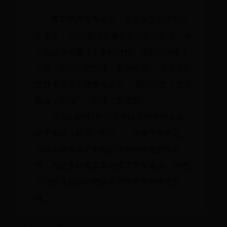
赛后新闻发布会上，大连队主教练张外
龙表示："我们很清楚重庆队的打法特点，今
天的战术布置非常有针对性。虽然控球率不
占优，但我们把握住了关键机会。"而重庆队
主帅李章洙则遗憾地表示："我们创造了更多
机会，但临门一脚还需要提高。"
这场2-1的胜利让大连队在积分榜上反
超重庆队，跃居小组第三。但更重要的是，
这场比赛展现了中国足球地域特色的多样
性，为世界杯预选赛增添了更多看点。球迷
们已经开始期待两队在下半赛季的再次交
锋。
上一篇