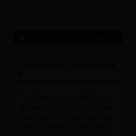
中央舞台世界杯直播：全球球迷的狂欢盛
宴
admin
2025-05-16 01:15:22
9848
每年的世界杯，都是全球足球迷翘首以
盼的盛事。而今年的世界杯，更是通过中央
舞台的直播，将这场狂欢推向了高潮。无论
是赛场上的激烈角逐，还是场外的热情欢