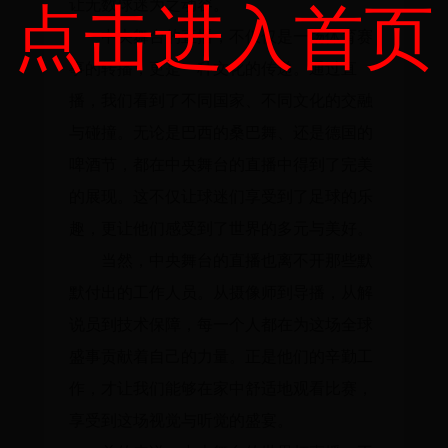
让无数球迷为之动容。
点击进入首页
中央舞台的直播，不仅仅是一场体育赛
事的转播，更是一种文化的传递。通过直
播，我们看到了不同国家、不同文化的交融
与碰撞。无论是巴西的桑巴舞、还是德国的
啤酒节，都在中央舞台的直播中得到了完美
的展现。这不仅让球迷们享受到了足球的乐
趣，更让他们感受到了世界的多元与美好。
当然，中央舞台的直播也离不开那些默
默付出的工作人员。从摄像师到导播，从解
说员到技术保障，每一个人都在为这场全球
盛事贡献着自己的力量。正是他们的辛勤工
作，才让我们能够在家中舒适地观看比赛，
享受到这场视觉与听觉的盛宴。