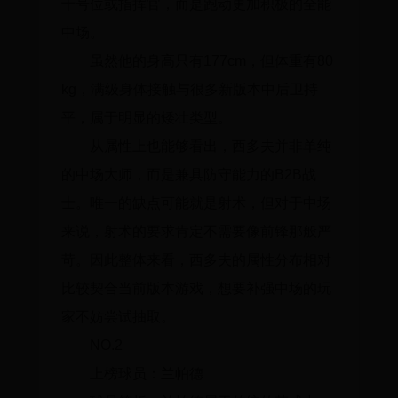
十号位或指挥官，而是跑动更加积极的全能
中场。
虽然他的身高只有177cm，但体重有80
kg，满级身体接触与很多新版本中后卫持
平，属于明显的矮壮类型。
从属性上也能够看出，西多夫并非单纯
的中场大师，而是兼具防守能力的B2B战
士。唯一的缺点可能就是射术，但对于中场
来说，射术的要求肯定不需要像前锋那般严
苛。因此整体来看，西多夫的属性分布相对
比较契合当前版本游戏，想要补强中场的玩
家不妨尝试抽取。
NO.2
上榜球员：兰帕德