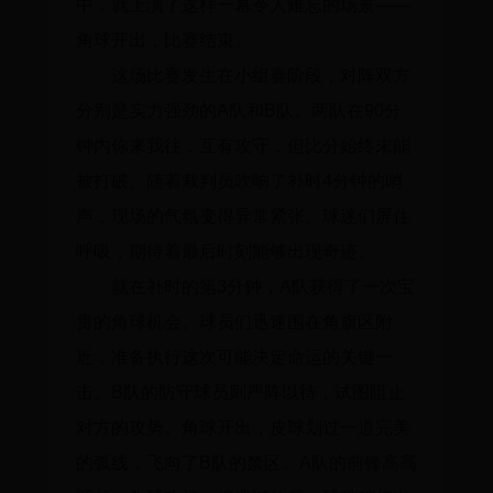
中，就上演了这样一幕令人难忘的场景——
角球开出，比赛结束。
这场比赛发生在小组赛阶段，对阵双方
分别是实力强劲的A队和B队。两队在90分
钟内你来我往，互有攻守，但比分始终未能
被打破。随着裁判员吹响了补时4分钟的哨
声，现场的气氛变得异常紧张。球迷们屏住
呼吸，期待着最后时刻能够出现奇迹。
就在补时的第3分钟，A队获得了一次宝
贵的角球机会。球员们迅速围在角旗区附
近，准备执行这次可能决定命运的关键一
击。B队的防守球员则严阵以待，试图阻止
对方的攻势。角球开出，皮球划过一道完美
的弧线，飞向了B队的禁区。A队的前锋高高