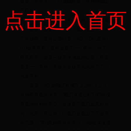
跃起，头球攻门，但遗憾的是，球稍稍偏出
了门柱。
点击进入首页
尽管这一球未能转化为进球，但它却成
为了比赛的最后一个亮点。裁判员随即吹响
了终场哨，宣告比赛结束。A队与B队最终以
0-0握手言和，各自收获了一个积分。对于
两队而言，这是一场充满挑战的比赛，而那
最后一个角球，无疑为这场平局增添了几分
戏剧色彩。
赛后，A队的教练在接受采访时表达了
对球队表现的满意：“我们在最后时刻仍然保
持着对胜利的渴望，这体现了我们团队的精
神。虽然没有进球，但我们展现出了不放弃
的态度。”而B队的队长则表示：“能够在这场