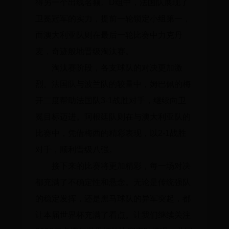
得另一个出线名额。D组中，法国队展现了
卫冕冠军的实力，提前一轮锁定小组第一，
而澳大利亚队则在最后一轮比赛中力克丹
麦，奇迹般地晋级淘汰赛。
淘汰赛阶段，各支球队的对决更加激
烈。法国队与波兰队的较量中，姆巴佩的梅
开二度帮助法国队3-1战胜对手，继续向卫
冕目标迈进。阿根廷队则在与澳大利亚队的
比赛中，凭借梅西的精彩表现，以2-1战胜
对手，顺利晋级八强。
接下来的比赛将更加精彩，每一场对决
都充满了不确定性和悬念。无论是传统强队
的稳定发挥，还是黑马球队的异军突起，都
让本届世界杯充满了看点。让我们继续关注