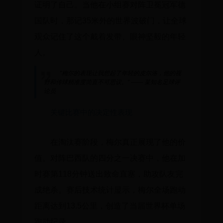
证明了自己。当他在小组赛对阵卫冕冠军德
国队时，那记35米外的世界波破门，让全球
观众记住了这个戴着发带、眼神坚毅的年轻
人。
"梅尔的表现让我想起了年轻的皮尔洛，他的视
野和传球精准度简直不可思议。" —— 某知名足球评
论员
关键比赛中的决定性表现
在淘汰赛阶段，梅尔真正展现了他的价
值。对阵巴西队的四分之一决赛中，他在加
时赛第118分钟送出致命直塞，助攻队友完
成绝杀。赛后技术统计显示，梅尔全场跑动
距离达到13.5公里，创造了当届世界杯单场
跑动纪录。