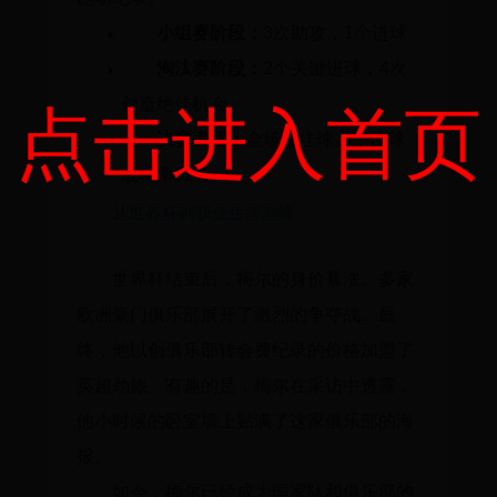
小组赛阶段：
3次助攻，1个进球
淘汰赛阶段：
2个关键进球，4次
创造绝佳机会
点击进入首页
决赛表现：
全场最佳球员，传球
成功率92%
从世界杯到职业生涯巅峰
世界杯结束后，梅尔的身价暴涨。多家
欧洲豪门俱乐部展开了激烈的争夺战。最
终，他以创俱乐部转会费纪录的价格加盟了
英超劲旅。有趣的是，梅尔在采访中透露，
他小时候的卧室墙上贴满了这家俱乐部的海
报。
如今，梅尔已经成为国家队和俱乐部的