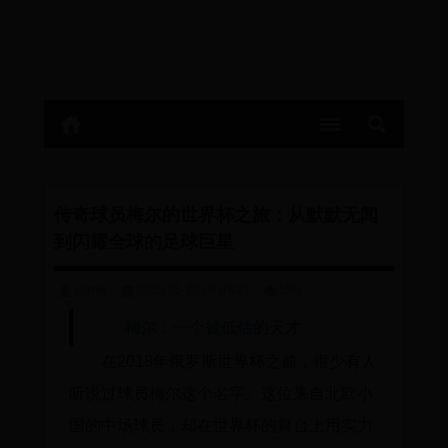
传奇球员梅尔的世界杯之旅：从默默无闻
到闪耀全球的足球巨星
admin
2025-05-20 08:48:21
558
梅尔：一个被低估的天才
在2018年俄罗斯世界杯之前，很少有人
听说过球员梅尔这个名字。这位来自北欧小
国的中场球员，却在世界杯的舞台上用实力